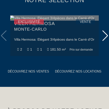
NOTRE SÉLECTION
EXCLUSIVITÉ
VENTE
VILLA HERMOSA
L
MONTE-CARLO
C
CO
Villa Hermosa: Elégant 3/4pièces dans le Carrè d'Or
E
2
1
1
181.50 m²
Prix sur demande
DÉCOUVREZ NOS VENTES
DÉCOUVREZ NOS LOCATIONS